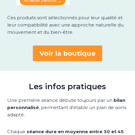
Acheter Zenthia
9
O
9
5
p
p
:
,
,
M
r
r
5
9
9
€
i
i
O
Ces produits sont sélectionnés pour leur qualité et
9
9
5
.
x
x
T
,
i
a
leur compatibilité avec une approche naturelle du
I
9
€
€
n
c
mouvement et du bien-être.
8
.
.
O
i
t
t
u
N
€
i
e
.
a
l
Voir la boutique
l
e
é
s
t
t
a
i
:
t
4
Les infos pratiques
9
:
,
7
9
Une première séance débute toujours par un
bilan
9
5
,
personnalisé
, permettant d’établir un plan de soins
9
€
adapté.
5
.
€
Chaque
séance dure en moyenne entre 30 et 45
.