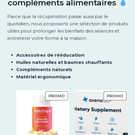
compléments alimentaires
Parce que la récupération passe aussi par le
quotidien, nous proposons une sélection de produits
utiles pour prolonger les bienfaits des séances et
entretenir votre forme à la maison :
Accessoires de rééducation
Huiles naturelles et baumes chauffants
Compléments naturels
Matériel ergonomique
P
P
PROMO
PROMO
R
R
O
O
D
D
U
U
I
I
T
T