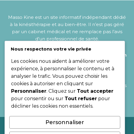
Masso Kine est un site informatif indépendant dédié
à la kinésithérapie et au bien-être. Il n’est pas géré
par un cabinet médical et ne remplace pas l’avis
d’un professionnel de santé.
Nous respectons votre vie privée
Pour toute question liée à votre santé, c
onsultez un
Les cookies nous aident à améliorer votre
kinésithérapeute, un médecin
ou un autre
expérience, à personnaliser le contenu et à
professionnel compétent.
analyser le trafic. Vous pouvez choisir les
cookies à autoriser en cliquant sur
Le site ne vend aucun produit directement : certains
Personnaliser
. Cliquez sur
Tout accepter
liens peuvent être affiliés et rediriger vers des sites
pour consentir ou sur
Tout refuser
pour
partenaires, sans surcoût pour l’utilisateur.
décliner les cookies non essentiels.
Personnaliser
Mentions légales