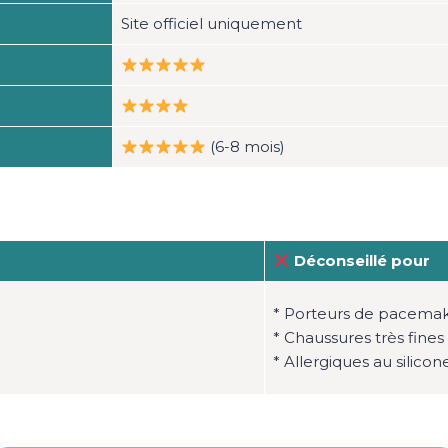
Site officiel uniquement
(6-8 mois)
Déconseillé pour
* Porteurs de pacema
* Chaussures très fines
* Allergiques au silicon