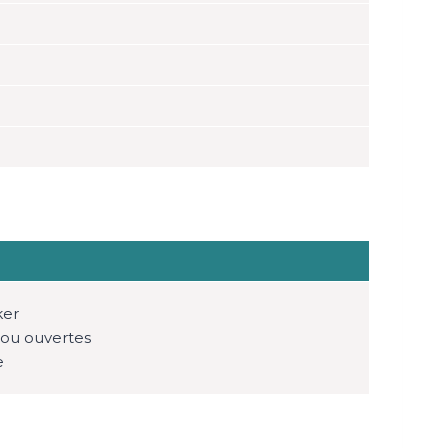
ker
 ou ouvertes
e