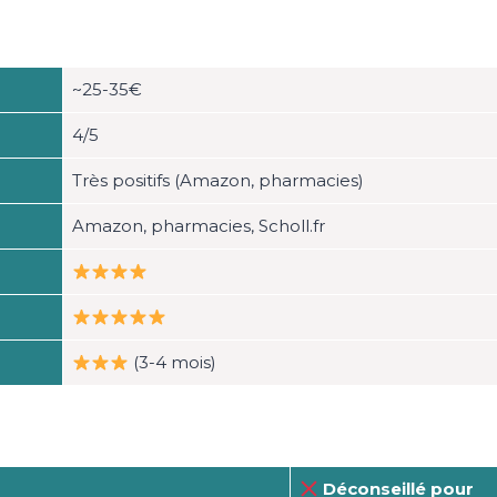
~25-35€
4/5
Très positifs (Amazon, pharmacies)
Amazon, pharmacies, Scholl.fr
(3-4 mois)
Déconseillé pour