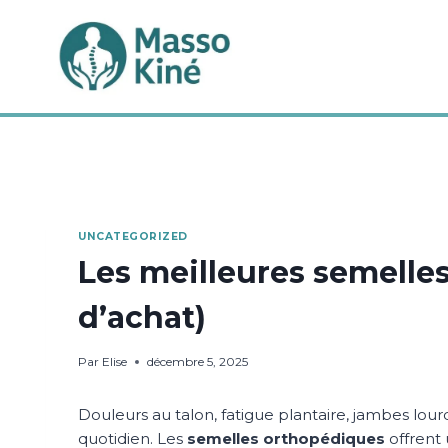
Aller
au
contenu
UNCATEGORIZED
Les meilleures semelle
d’achat)
Par
Elise
décembre 5, 2025
Douleurs au talon, fatigue plantaire, jambes lou
quotidien. Les
semelles orthopédiques
offrent 