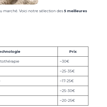
u marché. Voici notre sélection des
5 meilleures
echnologie
Prix
tothérapie
~30€
~25-35€
e
~17-25€
~25-30€
~20-25€