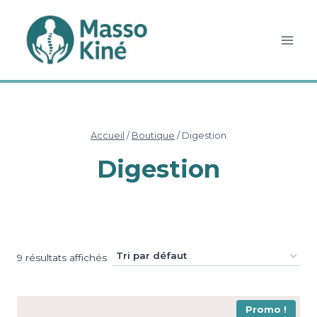
Aller
au
contenu
Accueil
/
Boutique
/
Digestion
Digestion
9 résultats affichés
Promo !