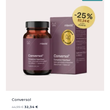
Conversol
Le
Le
44,99
€
32,34
€