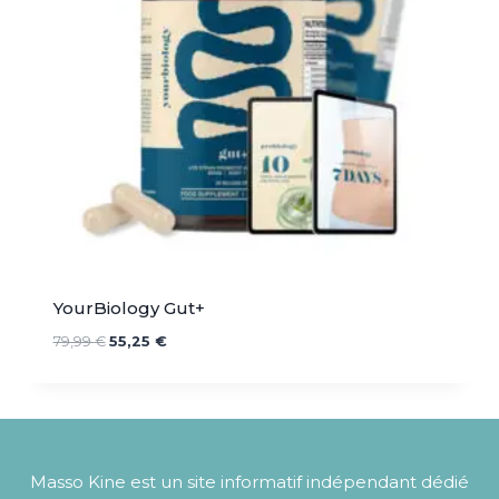
YourBiology Gut+
Le
Le
79,99
€
55,25
€
prix
prix
initial
actuel
était :
est :
79,99 €.
55,25 €.
Masso Kine est un site informatif indépendant dédié