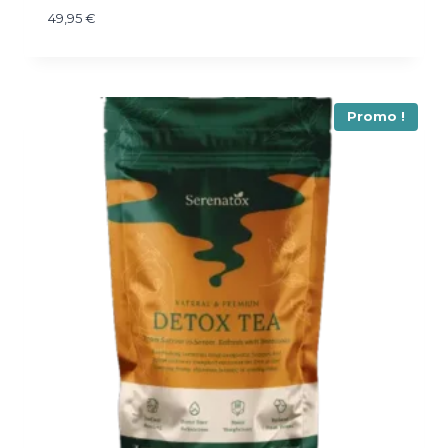
49,95
€
Promo !