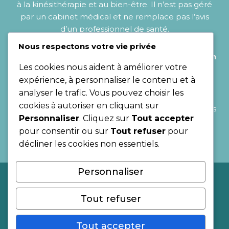
à la kinésithérapie et au bien-être. Il n’est pas géré
par un cabinet médical et ne remplace pas l’avis
d’un professionnel de santé.
Nous respectons votre vie privée
Pour toute question liée à votre santé, c
onsultez un
Les cookies nous aident à améliorer votre
kinésithérapeute, un médecin
ou un autre
expérience, à personnaliser le contenu et à
professionnel compétent.
analyser le trafic. Vous pouvez choisir les
cookies à autoriser en cliquant sur
Le site ne vend aucun produit directement : certains
Personnaliser
. Cliquez sur
Tout accepter
liens peuvent être affiliés et rediriger vers des sites
pour consentir ou sur
Tout refuser
pour
partenaires, sans surcoût pour l’utilisateur.
décliner les cookies non essentiels.
Personnaliser
Mentions légales
Tout refuser
Conditions Générales de Vente (CGV)
Politique de Retour
Politique de confidentialité
Tout accepter