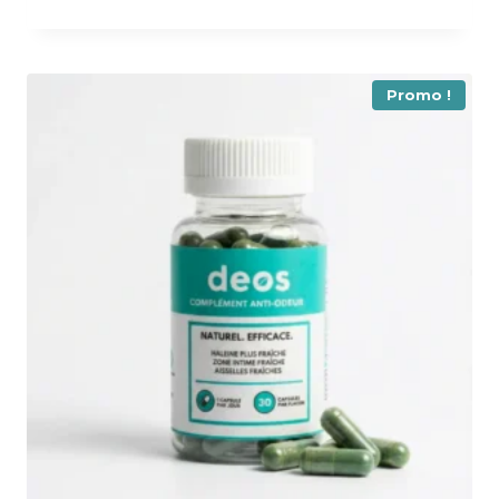
prix
prix
initial
actuel
était :
est :
44,99 €.
32,34 €.
Promo !