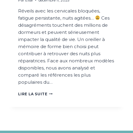
Par
Elise
décembre 11, 2025
Réveils avec les cervicales bloquées,
fatigue persistante, nuits agitées…
Ces
désagréments touchent des millions de
dormeurs et peuvent sérieusement
impacter la qualité de vie. Un oreiller à
mémoire de forme bien choisi peut
contribuer à retrouver des nuits plus
réparatrices. Face aux nombreux modèles
disponibles, nous avons analysé et
comparé les références les plus
populaires du…
LES
LIRE LA SUITE
MEILLEURS
OREILLERS
À
MÉMOIRE
DE
FORME
EN