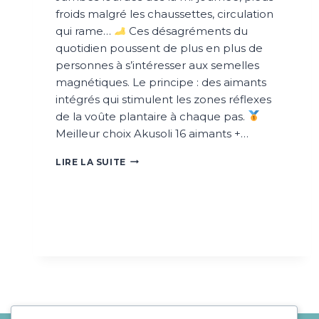
froids malgré les chaussettes, circulation
qui rame…
Ces désagréments du
quotidien poussent de plus en plus de
personnes à s’intéresser aux semelles
magnétiques. Le principe : des aimants
intégrés qui stimulent les zones réflexes
de la voûte plantaire à chaque pas.
Meilleur choix Akusoli 16 aimants +…
LES
LIRE LA SUITE
MEILLEURES
SEMELLES
MAGNÉTIQUES
À
NE
PAS
MANQUER
EN
2026
!