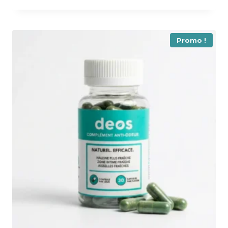
initial
actuel
était :
est :
79,95 €.
49,95 €.
Promo !