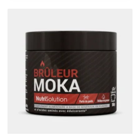
était :
est :
79,90 €.
39,95 €.