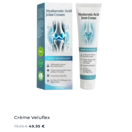
Crème Veluflex
Le
Le
79,95
€
49,95
€
prix
prix