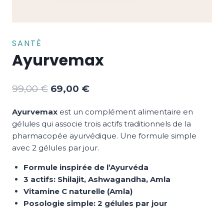
SANTÉ
Ayurvemax
Le
Le
99,00
€
69,00
€
prix
prix
Ayurvemax
est un complément alimentaire en
initial
actuel
gélules qui associe trois actifs traditionnels de la
était :
est :
pharmacopée ayurvédique. Une formule simple
99,00 €.
69,00 €.
avec 2 gélules par jour.
Formule inspirée de l’Ayurvéda
3 actifs: Shilajit, Ashwagandha, Amla
Vitamine C naturelle (Amla)
Posologie simple: 2 gélules par jour