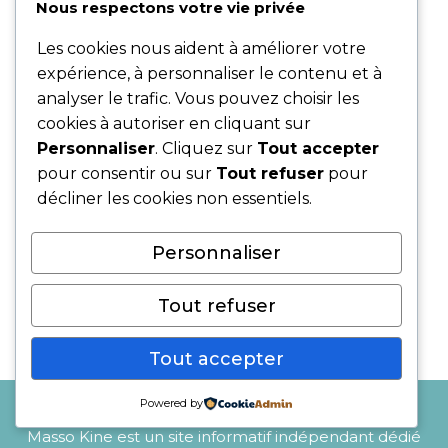
Nous respectons votre vie privée
Les cookies nous aident à améliorer votre
expérience, à personnaliser le contenu et à
analyser le trafic. Vous pouvez choisir les
cookies à autoriser en cliquant sur
Personnaliser
. Cliquez sur
Tout accepter
pour consentir ou sur
Tout refuser
pour
décliner les cookies non essentiels.
Personnaliser
Hemp X CBD
Le
Le
99,95
€
69,95
€
Tout refuser
prix
prix
initial
actuel
était :
est :
Tout accepter
99,95 €.
69,95 €.
Powered by
Masso Kine est un site informatif indépendant dédié