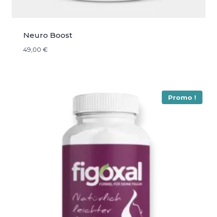
Neuro Boost
49,00
€
Promo !