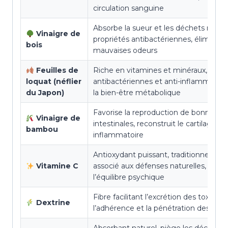
circulation sanguine
Absorbe la sueur et les déchets métab
Vinaigre de
propriétés antibactériennes, élimine l
bois
mauvaises odeurs
Feuilles de
Riche en vitamines et minéraux, propr
loquat (néflier
antibactériennes et anti-inflammatoire
du Japon)
la bien-être métabolique
Favorise la reproduction de bonnes ba
Vinaigre de
intestinales, reconstruit le cartilage, ef
bambou
inflammatoire
Antioxydant puissant, traditionnellem
Vitamine C
associé aux défenses naturelles, partic
l’équilibre psychique
Fibre facilitant l’excrétion des toxines
Dextrine
l’adhérence et la pénétration des actif