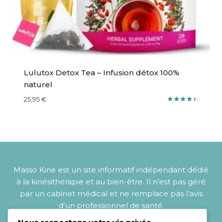
Lulutox Detox Tea – Infusion détox 100%
naturel
25,95
€
Note
4.50
sur 5
Masso Kine est un site informatif indépendant dédié
à la kinésithérapie et au bien-être. Il n’est pas géré
par un cabinet médical et ne remplace pas l’avis
d’un professionnel de santé.