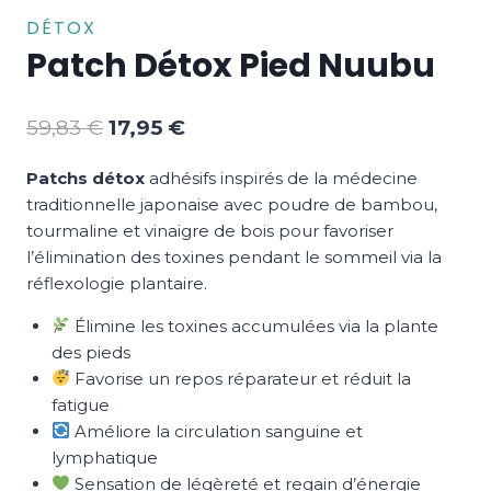
DÉTOX
Patch Détox Pied Nuubu
Le
Le
59,83
€
17,95
€
prix
prix
Patchs détox
adhésifs inspirés de la médecine
initial
actuel
traditionnelle japonaise avec poudre de bambou,
était :
est :
tourmaline et vinaigre de bois pour favoriser
59,83 €.
17,95 €.
l’élimination des toxines pendant le sommeil via la
réflexologie plantaire.
Élimine les toxines accumulées via la plante
des pieds
Favorise un repos réparateur et réduit la
fatigue
Améliore la circulation sanguine et
lymphatique
Sensation de légèreté et regain d’énergie