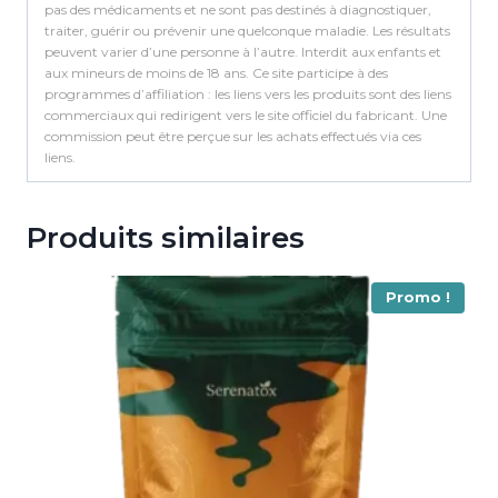
pas des médicaments et ne sont pas destinés à diagnostiquer,
traiter, guérir ou prévenir une quelconque maladie. Les résultats
peuvent varier d’une personne à l’autre. Interdit aux enfants et
aux mineurs de moins de 18 ans. Ce site participe à des
programmes d’affiliation : les liens vers les produits sont des liens
commerciaux qui redirigent vers le site officiel du fabricant. Une
commission peut être perçue sur les achats effectués via ces
liens.
Produits similaires
Promo !