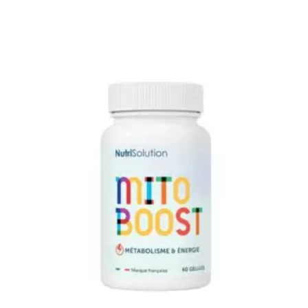
prix
prix
initial
actuel
était :
est :
79,95 €.
59,95 €.