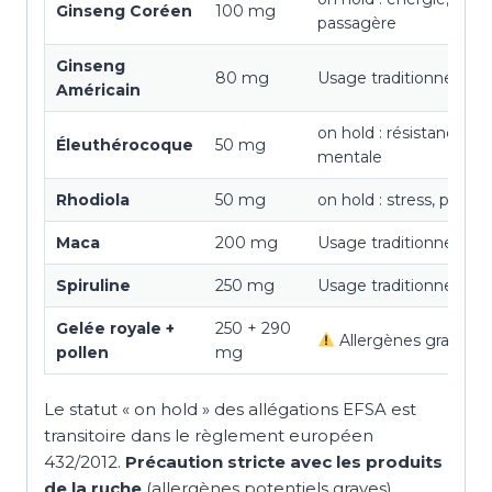
Ginseng Coréen
100 mg
passagère
Ginseng
80 mg
Usage traditionnel
Américain
on hold : résistance ph
Éleuthérocoque
50 mg
mentale
Rhodiola
50 mg
on hold : stress, perf
Maca
200 mg
Usage traditionnel
Spiruline
250 mg
Usage traditionnel
Gelée royale +
250 + 290
Allergènes graves
pollen
mg
Le statut « on hold » des allégations EFSA est
transitoire dans le règlement européen
432/2012.
Précaution stricte avec les produits
de la ruche
(allergènes potentiels graves).