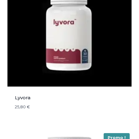
Lyvora
25,80
€
Promo !